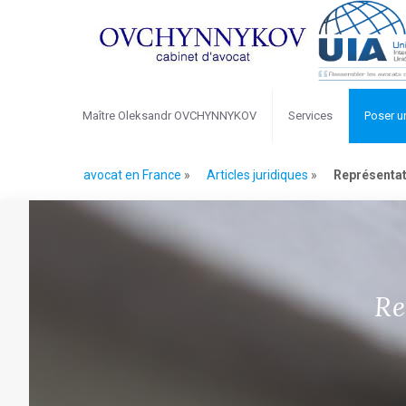
Maître Oleksandr OVCHYNNYKOV
Services
Poser u
avocat en France
»
Articles juridiques
»
Représenta
Re