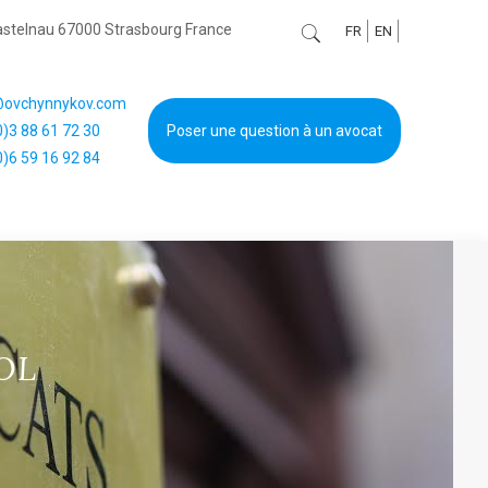
Castelnau 67000 Strasbourg France
FR
EN
@ovchynnykov.com
)3 88 61 72 30
Poser une question à un avocat
)6 59 16 92 84
POL